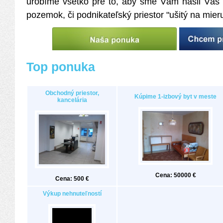
urobíme všetko pre to, aby sme Vám našli Váš 
pozemok, či podnikateľský priestor "ušitý na mieru
Top ponuka
Obchodný priestor,
Kúpime 1-izbový byt v meste
kancelária
Cena: 50000 €
Cena: 500 €
Výkup nehnuteľností